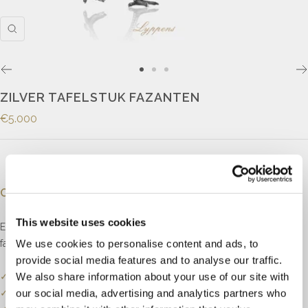
ZILVER TAFELSTUK FAZANTEN
€5.000
Omschrijving
This website uses cookies
Eerste gehalte hollands zilver tafelstuk in de vorm van een paar
We use cookies to personalise content and ads, to
fazanten met los beweegbare vleugels.
provide social media features and to analyse our traffic.
We also share information about your use of our site with
✓
Onze website dient als online etalage.
our social media, advertising and analytics partners who
✓
Bel of mail ons voor de actuele voorraadstatus.