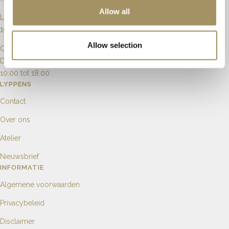
Allow all
Langebrugsteeg 8
1012 GB Amsterdam
Allow selection
Openingstijden
Dinsdag t/m Zaterdag
10.00 tot 18.00
LYPPENS
Contact
Over ons
Atelier
Nieuwsbrief
INFORMATIE
Algemene voorwaarden
Privacybeleid
Disclaimer