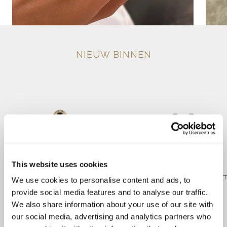
NIEUW BINNEN
This website uses cookies
GEELGOUDEN ENTOURAGE RING MET
WITGOUDEN OORBELLEN MET
We use cookies to personalise content and ads, to
SAFFIER EN DIAMANT
SMARAGD EN DIAMANT
provide social media features and to analyse our traffic.
€1.695
€2.895
We also share information about your use of our site with
our social media, advertising and analytics partners who