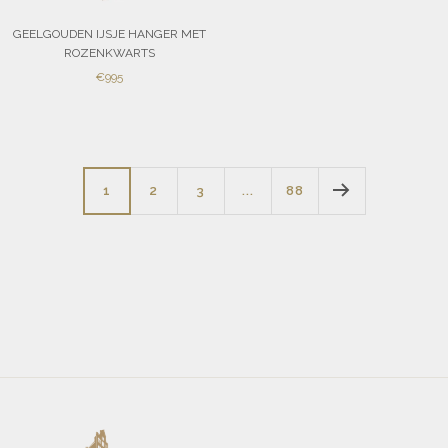
GEELGOUDEN IJSJE HANGER MET
ROZENKWARTS
SALE
€995
PRICE
1
2
3
...
88