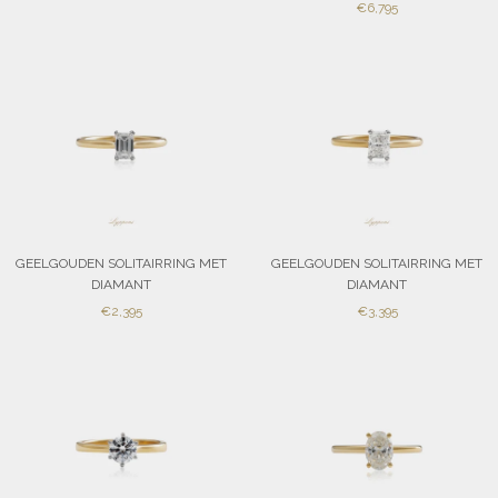
SALE
PRICE
€6,795
PRICE
GEELGOUDEN SOLITAIRRING MET
GEELGOUDEN SOLITAIRRING MET
DIAMANT
DIAMANT
SALE
SALE
€2,395
€3,395
PRICE
PRICE