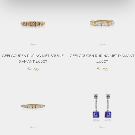
GEELGOUDEN RIJRING MET BRUINE
GEELGOUDEN RIJRING MET DIAMANT
DIAMANT 1.00CT
1.00CT
SALE
SALE
€2,795
€4,495
PRICE
PRICE