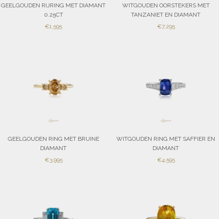
GEELGOUDEN RIJRING MET DIAMANT
WITGOUDEN OORSTEKERS MET
0.25CT
TANZANIET EN DIAMANT
SALE
SALE
€1,595
€7,295
PRICE
PRICE
GEELGOUDEN RING MET BRUINE
WITGOUDEN RING MET SAFFIER EN
DIAMANT
DIAMANT
SALE
SALE
€3,995
€4,595
PRICE
PRICE