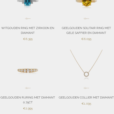
WITGOUDEN RING MET ZIRKOON EN
GEELGOUDEN SOLITAIR RING MET
DIAMANT
GELE SAFFIER EN DIAMANT
SALE
SALE
€6,395
€6,095
PRICE
PRICE
GEELGOUDEN RIJRING MET DIAMANT
GEELGOUDEN COLLIER MET DIAMANT
0.75CT
SALE
€1,095
SALE
€2,995
PRICE
PRICE