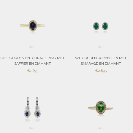
GEELGOUDEN ENTOURAGE RING MET
WITGOUDEN OORBELLEN MET
SAFFIER EN DIAMANT
SMARAGD EN DIAMANT
SALE
SALE
€1,695
€2,895
PRICE
PRICE