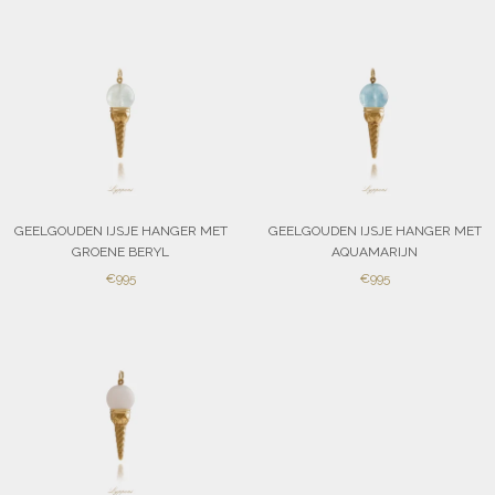
GEELGOUDEN IJSJE HANGER MET
GEELGOUDEN IJSJE HANGER MET
GROENE BERYL
AQUAMARIJN
SALE
SALE
€995
€995
PRICE
PRICE