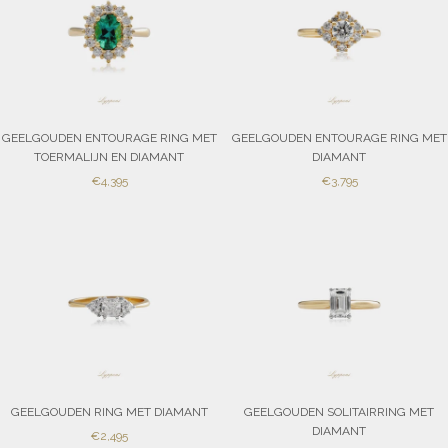
GEELGOUDEN ENTOURAGE RING MET
GEELGOUDEN ENTOURAGE RING MET
TOERMALIJN EN DIAMANT
DIAMANT
SALE
SALE
€4,395
€3,795
PRICE
PRICE
GEELGOUDEN RING MET DIAMANT
GEELGOUDEN SOLITAIRRING MET
DIAMANT
SALE
€2,495