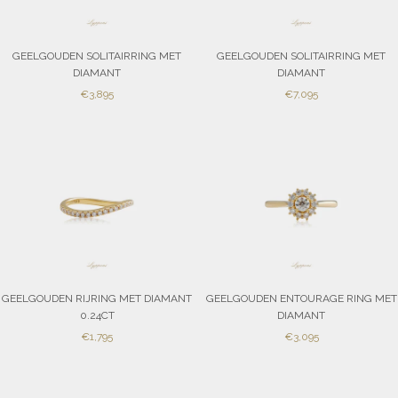
GEELGOUDEN SOLITAIRRING MET
GEELGOUDEN SOLITAIRRING MET
DIAMANT
DIAMANT
SALE
SALE
€3,895
€7,095
PRICE
PRICE
GEELGOUDEN RIJRING MET DIAMANT
GEELGOUDEN ENTOURAGE RING MET
0.24CT
DIAMANT
SALE
SALE
€1,795
€3,095
PRICE
PRICE