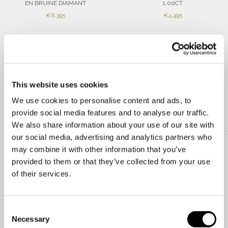
EN BRUINE DIAMANT
1.00CT
SALE
SALE
€6,395
€4,495
PRICE
PRICE
This website uses cookies
We use cookies to personalise content and ads, to
provide social media features and to analyse our traffic.
We also share information about your use of our site with
GEELGOUDEN RIJRING MET
GEELGOUDEN RIJRING MET BRUINE
our social media, advertising and analytics partners who
TSAVORIET EN DIAMANT
DIAMANT 0.25CT
may combine it with other information that you’ve
SALE
SALE
€1,895
€1,395
provided to them or that they’ve collected from your use
PRICE
PRICE
of their services.
Consent
Necessary
Selection