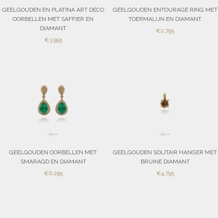
GEELGOUDEN EN PLATINA ART DECO
GEELGOUDEN ENTOURAGE RING MET
OORBELLEN MET SAFFIER EN
TOERMALIJN EN DIAMANT
DIAMANT
SALE
€2,795
SALE
€3,995
PRICE
PRICE
GEELGOUDEN OORBELLEN MET
GEELGOUDEN SOLITAIR HANGER MET
SMARAGD EN DIAMANT
BRUINE DIAMANT
SALE
SALE
€6,295
€4,795
PRICE
PRICE