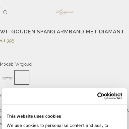
WITGOUDEN SPANG ARMBAND MET DIAMANT
€1.395
Model:
Witgoud
Omschrijving
18kt witgouden getorste spangarmband met kegelvormige uiteinden,
This website uses cookies
de rand bezet met briljant geslepen diamant met een totaalgewicht
van 0.06ct, kleur H, zuiverheid VVS.
We use cookies to personalise content and ads, to