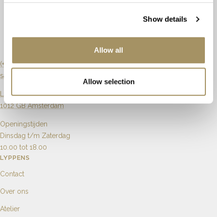
Kleur
H
Binnenmaat
55 x 45mm
Show details
Slijpvorm
Briljant
Artikelnummer
62702
Zuiverheid
Vvs1
Allow all
Karaat
0.06ct
(+31) 20 6270901
sales@lyppens.nl
Allow selection
Aantal
10
Langebrugsteeg 8
1012 GB Amsterdam
Openingstijden
Dinsdag t/m Zaterdag
10.00 tot 18.00
LYPPENS
Contact
Over ons
Atelier