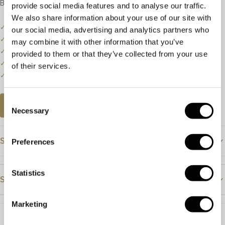
Breedte: 2.7mm
provide social media features and to analyse our traffic.
We also share information about your use of our site with
✓
Onze website dient als online etalage.
our social media, advertising and analytics partners who
✓
Bel of mail ons voor de actuele voorraadstatus.
may combine it with other information that you’ve
✓
Prijzen kunnen onderhevig zijn aan veranderingen.
provided to them or that they’ve collected from your use
✓
Een klein deel van onze collectie staat online.
of their services.
✓
Bezoek onze winkel voor de volledige collectie.
Consent
AFSPRAAK PLANNEN
Necessary
Selection
Specificaties
Preferences
Prijs
€1395
Statistics
Steendetails
Materiaal
Witgoud
Marketing
Steensoort
Diamant
Steensoort
Diamant