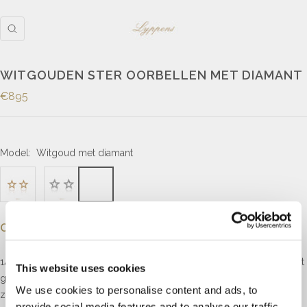
WITGOUDEN STER OORBELLEN MET DIAMANT
€895
Model:
Witgoud met diamant
Omschrijving
14kt witgouden oorstekers in de vorm van een ster gezet met briljant
This website uses cookies
geslepen diamanten met een totaalgewicht van 0.17ct, kleur H,
We use cookies to personalise content and ads, to
zuiverheid VS.
provide social media features and to analyse our traffic.