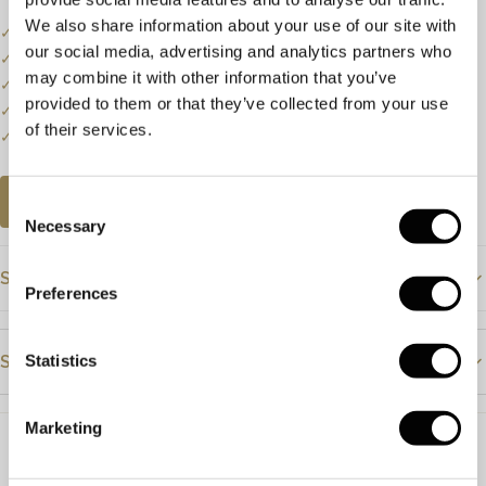
We also share information about your use of our site with
✓
Onze website dient als online etalage.
our social media, advertising and analytics partners who
✓
Bel of mail ons voor de actuele voorraadstatus.
may combine it with other information that you’ve
✓
Prijzen kunnen onderhevig zijn aan veranderingen.
provided to them or that they’ve collected from your use
✓
Een klein deel van onze collectie staat online.
of their services.
✓
Bezoek onze winkel voor de volledige collectie.
AFSPRAAK PLANNEN
Consent
Necessary
Selection
Specificaties
Preferences
Prijs
€895
Statistics
Steendetails
Materiaal
Witgoud
Steensoort
Diamant
Steensoort
Diamant
Marketing
Kleur
H
Afmeting
10.5 x 10.5mm