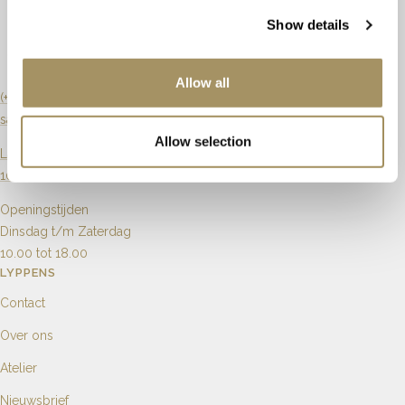
Slijpvorm
Briljant
Artikelnummer
69315
Show details
Zuiverheid
Si
Allow all
Karaat
0.17ct
(+31) 20 6270901
sales@lyppens.nl
Aantal
60
Allow selection
Langebrugsteeg 8
1012 GB Amsterdam
Openingstijden
Dinsdag t/m Zaterdag
10.00 tot 18.00
LYPPENS
Contact
Over ons
Atelier
Nieuwsbrief