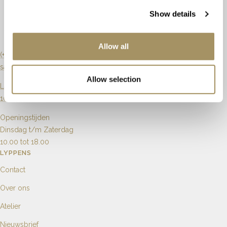
Slijpvorm
Briljant
Artikelnummer
69333
Show details
Zuiverheid
Si
Allow all
Karaat
1.10ct
(+31) 20 6270901
sales@lyppens.nl
Aantal
Allow selection
Langebrugsteeg 8
1012 GB Amsterdam
Openingstijden
Dinsdag t/m Zaterdag
10.00 tot 18.00
LYPPENS
Contact
Over ons
Atelier
Nieuwsbrief