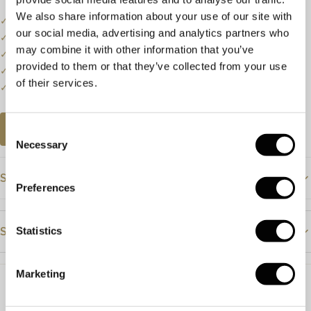
We also share information about your use of our site with
✓
Onze website dient als online etalage.
our social media, advertising and analytics partners who
✓
Bel of mail ons voor de actuele voorraadstatus.
may combine it with other information that you’ve
✓
Prijzen kunnen onderhevig zijn aan veranderingen.
provided to them or that they’ve collected from your use
✓
Een klein deel van onze collectie staat online.
of their services.
✓
Bezoek onze winkel voor de volledige collectie.
AFSPRAAK PLANNEN
Consent
Necessary
Selection
Specificaties
Preferences
Prijs
€3895
Statistics
Steendetails
Materiaal
Witgoud
Steensoort
Diamant
Steensoort
Diamant
Marketing
Kleur
H
Afmeting
5cm