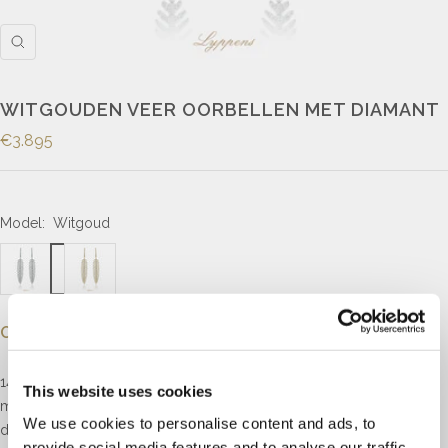
WITGOUDEN VEER OORBELLEN MET DIAMANT
€3.895
Model:
Witgoud
Omschrijving
14kt witgouden veer oorringen gezet met briljant geslepen diamant
This website uses cookies
met daaronder een flexibele veer gezet met briljant geslepen
We use cookies to personalise content and ads, to
diamant met een totaalgewicht van 1.10ct, kleur H, zuiverheid Si.
provide social media features and to analyse our traffic.