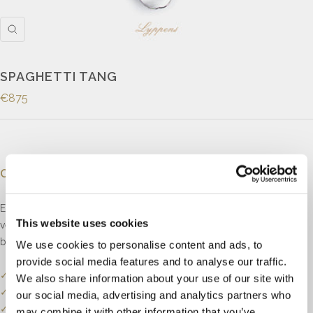
SPAGHETTI TANG
€875
Omschrijving
Eerste gehalte zilveren spaghetti tang van ons eigen merk zilver,
This website uses cookies
verkrijgbaar in de uitvoeringen Hollands Glad en Haags Lofje. Al ons
bestek is geschikt om te laten graveren.
We use cookies to personalise content and ads, to
provide social media features and to analyse our traffic.
✓
Onze website dient als online etalage.
We also share information about your use of our site with
✓
Bel of mail ons voor de actuele voorraadstatus.
our social media, advertising and analytics partners who
✓
Prijzen kunnen onderhevig zijn aan veranderingen.
may combine it with other information that you’ve