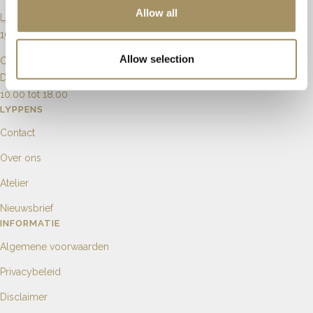
Allow all
Langebrugsteeg 8
1012 GB Amsterdam
Allow selection
Openingstijden
Dinsdag t/m Zaterdag
10.00 tot 18.00
LYPPENS
Contact
Over ons
Atelier
Nieuwsbrief
INFORMATIE
Algemene voorwaarden
Privacybeleid
Disclaimer