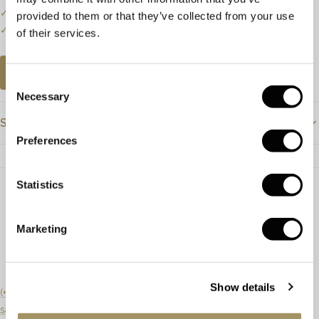
✓
Een klein deel van onze collectie staat online.
provided to them or that they’ve collected from your use
✓
Bezoek onze winkel voor de volledige collectie.
of their services.
AFSPRAAK PLANNEN
Consent
Necessary
Selection
Specificaties
Preferences
Prijs
€875
Statistics
Materiaal
Zilver
Steensoort
Marketing
Afmeting
Artikelnummer
Show details
(+31) 20 6270901
sales@lyppens.nl