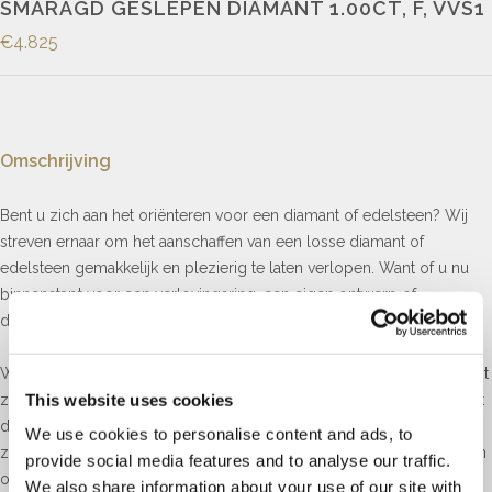
SMARAGD GESLEPEN DIAMANT 1.00CT, F, VVS1
€4.825
Omschrijving
Bent u zich aan het oriënteren voor een diamant of edelsteen? Wij
streven ernaar om het aanschaffen van een losse diamant of
edelsteen gemakkelijk en plezierig te laten verlopen. Want of u nu
binnenstapt voor een verlovingsring, een eigen ontwerp of
diamanten oorknoppen, wij verwezenlijken graag uw wensen.
Wij werken uitsluitend met HRD of GIA gecertificeerde diamanten. Dit
This website uses cookies
zijn de hoogst aangeschreven diamant laboratoria ter wereld. Mocht
de gewenste diamant er niet tussen zitten, kunnen wij een
We use cookies to personalise content and ads, to
zoekopdracht voor u uitvoeren en deze voor u vinden. Kom langs in
provide social media features and to analyse our traffic.
onze winkel en laat ons ervaren winkelteam u begeleiden in dit
We also share information about your use of our site with