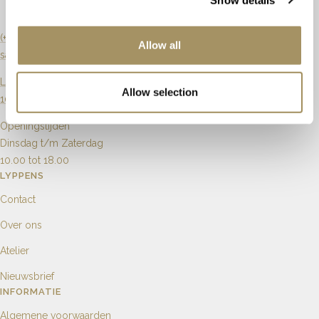
(+31) 20 6270901
Allow all
sales@lyppens.nl
Langebrugsteeg 8
Allow selection
1012 GB Amsterdam
Openingstijden
Dinsdag t/m Zaterdag
10.00 tot 18.00
LYPPENS
Contact
Over ons
Atelier
Nieuwsbrief
INFORMATIE
Algemene voorwaarden