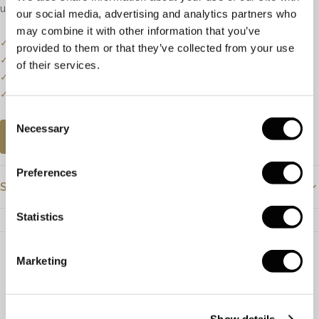
unieke proces.
our social media, advertising and analytics partners who
may combine it with other information that you’ve
✓
Onze website dient als online etalage.
provided to them or that they’ve collected from your use
✓
Bel of mail ons voor de actuele voorraadstatus.
of their services.
✓
Een klein deel van onze collectie staat online.
✓
Bezoek onze winkel voor de volledige collectie.
Consent
Necessary
Selection
AFSPRAAK PLANNEN
Preferences
Specificaties
Statistics
Prijs
€4825
GIA
1495077689
Marketing
Show details