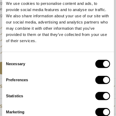
gebaseerd op het model, breedte, ringmaat en het door u gekozen
We use cookies to personalise content and ads, to
edelmetaal. Alle ringen kunnen machinaal of met de hand
provide social media features and to analyse our traffic.
gegraveerd worden.
We also share information about your use of our site with
our social media, advertising and analytics partners who
✓
Onze website dient als online etalage.
may combine it with other information that you’ve
✓
Bel of mail ons voor de actuele voorraadstatus.
provided to them or that they’ve collected from your use
✓
Prijzen kunnen onderhevig zijn aan veranderingen.
of their services.
✓
Een klein deel van onze collectie staat online.
✓
Bezoek onze winkel voor de volledige collectie.
Consent
Necessary
Selection
AFSPRAAK PLANNEN
Preferences
Specificaties
Statistics
Materiaal
Roségoud
Steendetails
Steensoort
Marketing