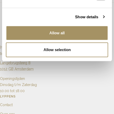
Geen steendetails beschikbaar.
Ringmaat
Maat aanpassen
Mogelijk
Show details
Artikelnummer
Model_b_3_5_mm_rg
Allow all
(+31) 20 6270901
Allow selection
sales@lyppens.nl
Langebrugsteeg 8
1012 GB Amsterdam
Openingstijden
Dinsdag t/m Zaterdag
10.00 tot 18.00
LYPPENS
Contact
Over ons