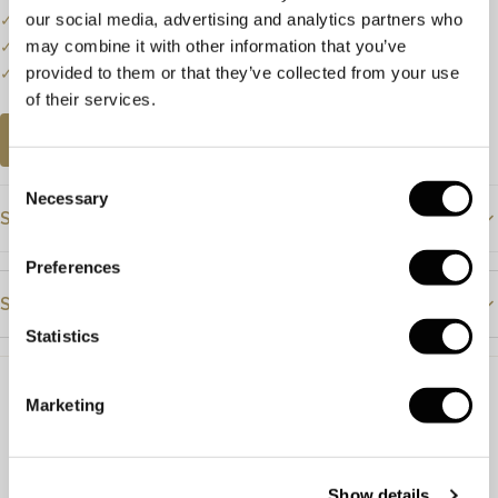
our social media, advertising and analytics partners who
✓
Prijzen kunnen onderhevig zijn aan veranderingen.
may combine it with other information that you’ve
✓
Een klein deel van onze collectie staat online.
provided to them or that they’ve collected from your use
✓
Bezoek onze winkel voor de volledige collectie.
of their services.
AFSPRAAK PLANNEN
Consent
Necessary
Selection
Specificaties
Preferences
Prijs
€13875
Steendetails
Materiaal
Roségoud
Statistics
Steensoort
Diamant
Diamant
Steensoort
Diamant
Marketing
Kleur
F-G
Bruin
Afmeting
21 x 16.4mm
Slijpvorm
Markies
Briljant
Artikelnummer
54289
Show details