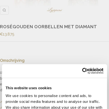
ROSÉGOUDEN OORBELLEN MET DIAMANT
€13.875
Omschrijving
18kt roségouden oorstekers gezet met witte markies geslepen
bruine en briljant geslepen diamanten. De witte diamanten hebben
een totaalgewicht van 1.85ct, kleur F-G, zuiverheid; VVS. De bruine
This website uses cookies
diamanten hebben een totaalgewicht van 2.85ct.
We use cookies to personalise content and ads, to
provide social media features and to analyse our traffic.
✓
Onze website dient als online etalage.
We also share information about your use of our site with
✓
Bel of mail ons voor de actuele voorraadstatus.