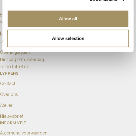
Zuiverheid
Vvs
Karaat
1.85ct
2.85ct
(+31) 20 6270901
Allow all
sales@lyppens.nl
Aantal
Langebrugsteeg 8
Allow selection
1012 GB Amsterdam
Openingstijden
Dinsdag t/m Zaterdag
10.00 tot 18.00
LYPPENS
Contact
Over ons
Atelier
Nieuwsbrief
INFORMATIE
Algemene voorwaarden