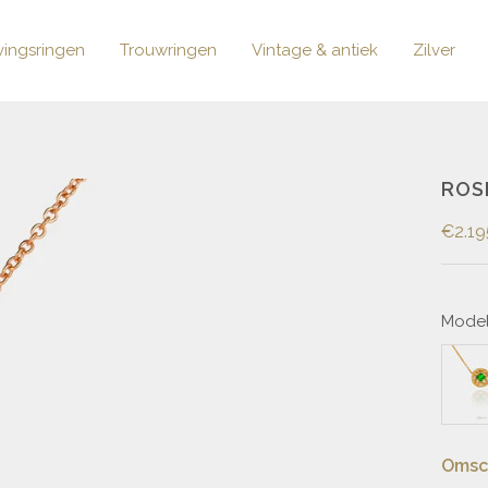
vingsringen
Trouwringen
Vintage & antiek
Zilver
ROS
€2.19
Model
Omsch