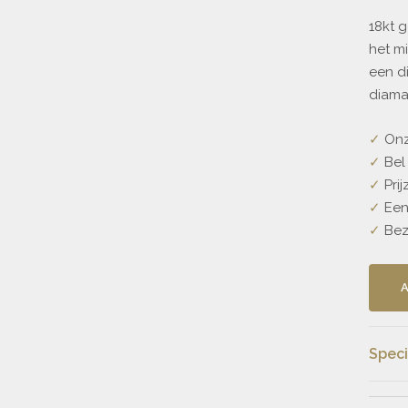
18kt 
het m
een d
diaman
✓
Onze
✓
Bel 
✓
Prij
✓
Een 
✓
Bezo
Speci
Prijs