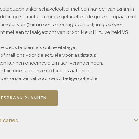
geelgouden anker schakelcollier met een hanger van 13mm in
idden gezet met een ronde gefacetteerde groene topaas met
iameter van 5mm in een entourage van briljant geslepen
t met een totaalgewicht van 0.12ct, kleur H, zuiverheid VS.
 website dient als online etalage.
of mail ons voor de actuele voorraadstatus.
zen kunnen onderhevig zijn aan veranderingen.
klein deel van onze collectie staat online.
ek onze winkel voor de volledige collectie.
AFSPRAAK PLANNEN
ficaties
€2195