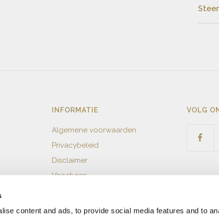
Steen
Mate
Stee
Stee
Kleu
Len
Slij
Arti
Zuiv
INFORMATIE
VOLG O
Kar
Algemene voorwaarden
Aant
Privacybeleid
Disclaimer
Vacatures
s
ise content and ads, to provide social media features and to an