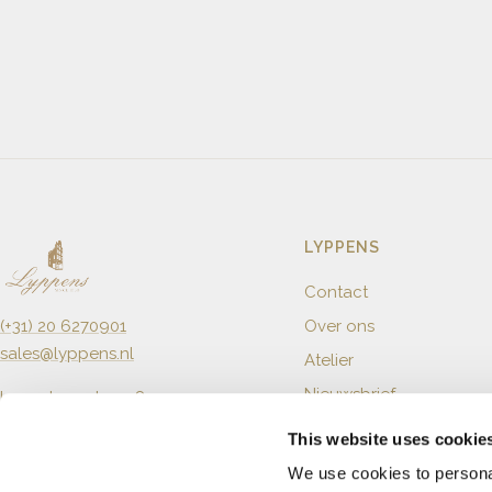
LYPPENS
Contact
Over ons
(+31) 20 6270901
sales@lyppens.nl
Atelier
Nieuwsbrief
Langebrugsteeg 8
1012 GB Amsterdam
This website uses cookie
Openingstijden
We use cookies to personal