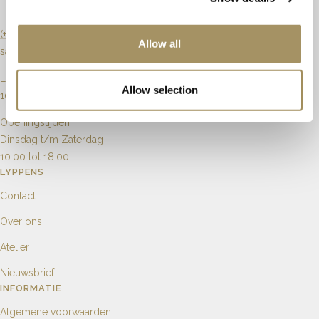
(+31) 20 6270901
Allow all
sales@lyppens.nl
Langebrugsteeg 8
Allow selection
1012 GB Amsterdam
Openingstijden
Dinsdag t/m Zaterdag
10.00 tot 18.00
LYPPENS
Contact
Over ons
Atelier
Nieuwsbrief
INFORMATIE
Algemene voorwaarden