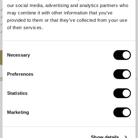
our social media, advertising and analytics partners who
✓
Onze website dient als online etalage.
may combine it with other information that you’ve
✓
Bel of mail ons voor de actuele voorraadstatus.
provided to them or that they’ve collected from your use
✓
Een klein deel van onze collectie staat online.
of their services.
✓
Bezoek onze winkel voor de volledige collectie.
Consent
Necessary
Selection
AFSPRAAK PLANNEN
Preferences
Specificaties
Statistics
Prijs
€1325
GIA
6495362240
Marketing
Show details