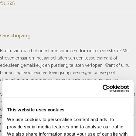
€1.325
Omschrijving
Bent u zich aan het oriënteren voor een diamant of edelsteen? Wij
streven ernaar om het aanschaffen van een losse diamant of
edelsteen gemakkelijk en plezierig te laten verlopen. Want of u nu
binnenstapt voor een verlovingsring, een eigen ontwerp of
diamanten oorknoppen, wij verwezenlijken graag uw wensen.
Wij werken uitsluitend met HRD of GIA gecertificeerde diamanten. Dit
zijn de hoogst aangeschreven diamant laboratoria ter wereld. Mocht
de gewenste diamant er niet tussen zitten, kunnen wij een
This website uses cookies
zoekopdracht voor u uitvoeren en deze voor u vinden. Kom langs in
We use cookies to personalise content and ads, to
onze winkel en laat ons ervaren winkelteam u begeleiden in dit
provide social media features and to analyse our traffic.
unieke proces.
We also share information about your use of our site with