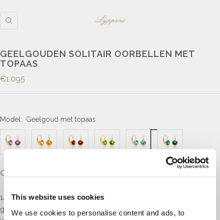
GEELGOUDEN SOLITAIR OORBELLEN MET
TOPAAS
€1.095
Model:
Geelgoud met topaas
Omschrijving
This website uses cookies
14kt geelgouden solitair oorhangers elk gezet met een ronde
geslepen topaas in de kleur swiss blue met een diameter van 6mm
We use cookies to personalise content and ads, to