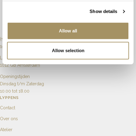
Afmeting
16 x 8mm
Show details
Slijpvorm
Briljant
Artikelnummer
65856
Zuiverheid
Allow all
Karaat
(+31) 20 6270901
sales@lyppens.nl
Aantal
2
Allow selection
Langebrugsteeg 8
1012 GB Amsterdam
Openingstijden
Dinsdag t/m Zaterdag
10.00 tot 18.00
LYPPENS
Contact
Over ons
Atelier