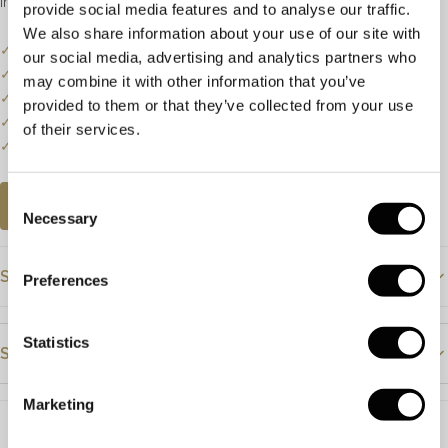
in een kastzetting.
provide social media features and to analyse our traffic.
We also share information about your use of our site with
✓
Onze website dient als online etalage.
our social media, advertising and analytics partners who
✓
Bel of mail ons voor de actuele voorraadstatus.
may combine it with other information that you’ve
✓
Prijzen kunnen onderhevig zijn aan veranderingen.
provided to them or that they’ve collected from your use
✓
Een klein deel van onze collectie staat online.
of their services.
✓
Bezoek onze winkel voor de volledige collectie.
Consent
AFSPRAAK PLANNEN
Necessary
Selection
Specificaties
Preferences
Prijs
€1095
Statistics
Steendetails
Materiaal
Geelgoud
Steensoort
Topaas
Marketing
Steensoort
Topaas
Kleur
Blauw