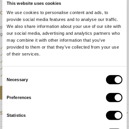
This website uses cookies
We use cookies to personalise content and ads, to
Omschrijving
provide social media features and to analyse our traffic.
We also share information about your use of our site with
18kt roségouden ring uit de capri collectie, model large
our social media, advertising and analytics partners who
gefacetteerd, gezet met een peridoot.
may combine it with other information that you’ve
provided to them or that they’ve collected from your use
✓
Onze website dient als online etalage.
of their services.
✓
Bel of mail ons voor de actuele voorraadstatus.
✓
Prijzen kunnen onderhevig zijn aan veranderingen.
✓
Een klein deel van onze collectie staat online.
Consent
✓
Bezoek onze winkel voor de volledige collectie.
Necessary
Selection
AFSPRAAK PLANNEN
Preferences
Specificaties
Statistics
Prijs
€1995