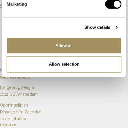
Marketing
Steendetails
Materiaal
Roségoud
Steensoort
Peridoot
Steensoort
Peridoot
Show details
Kleur
Groen
Ringmaat
17¼ / 54
Slijpvorm
Ovaal
Allow all
Maat aanpassen
Mogelijk
Zuiverheid
Artikelnummer
62929
Allow selection
Karaat
9 x 11mm
(+31) 20 6270901
sales@lyppens.nl
Aantal
1
Langebrugsteeg 8
1012 GB Amsterdam
Openingstijden
Dinsdag t/m Zaterdag
10.00 tot 18.00
LYPPENS