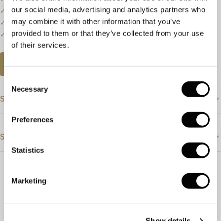
our social media, advertising and analytics partners who
✓
Prijzen kunnen onderhevig zijn aan veranderingen.
may combine it with other information that you’ve
✓
Een klein deel van onze collectie staat online.
provided to them or that they’ve collected from your use
✓
Bezoek onze winkel voor de volledige collectie.
of their services.
AFSPRAAK PLANNEN
Consent
Necessary
Selection
Specificaties
Preferences
Prijs
€3395
Steendetails
Materiaal
Roségoud
Statistics
Steensoort
Toermalijn
Diamant
Steensoort
Diamant en toermalijn
Marketing
Kleur
Groen
Ringmaat
17½ / 55
Slijpvorm
Rond
Briljant
Maat aanpassen
Mogelijk
Show details