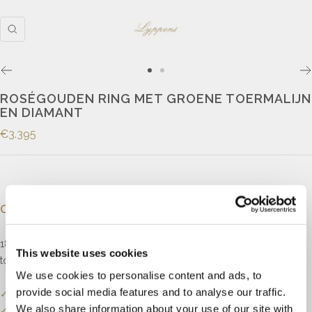
ROSÉGOUDEN RING MET GROENE TOERMALIJN
EN DIAMANT
€3.395
Omschrijving
18kt roségouden ring gezet met een ronde gefacetteerde groene
This website uses cookies
toermalijn en, in de pootjes, vier kleine briljant geslepen diamanten.
We use cookies to personalise content and ads, to
provide social media features and to analyse our traffic.
✓
Onze website dient als online etalage.
We also share information about your use of our site with
✓
Bel of mail ons voor de actuele voorraadstatus.