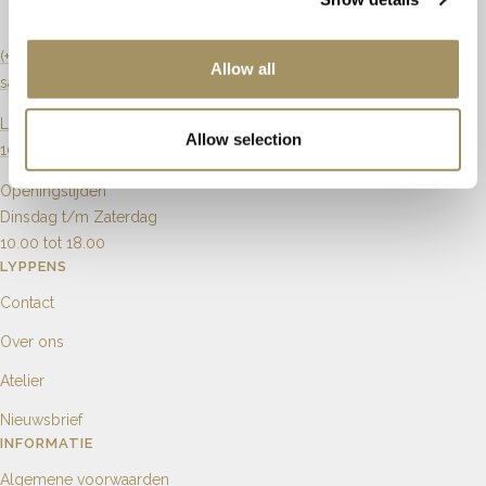
Zuiverheid
Artikelnummer
M12000
Karaat
(+31) 20 6270901
Allow all
sales@lyppens.nl
Aantal
1
4
Langebrugsteeg 8
Allow selection
1012 GB Amsterdam
Openingstijden
Dinsdag t/m Zaterdag
10.00 tot 18.00
LYPPENS
Contact
Over ons
Atelier
Nieuwsbrief
INFORMATIE
Algemene voorwaarden