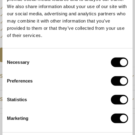
We also share information about your use of our site with
✓
Onze website dient als online etalage.
our social media, advertising and analytics partners who
✓
Bel of mail ons voor de actuele voorraadstatus.
may combine it with other information that you’ve
✓
Prijzen kunnen onderhevig zijn aan veranderingen.
provided to them or that they’ve collected from your use
✓
Een klein deel van onze collectie staat online.
of their services.
✓
Bezoek onze winkel voor de volledige collectie.
AFSPRAAK PLANNEN
Consent
Necessary
Selection
Specificaties
Preferences
Prijs
€1595
Steendetails
Statistics
Materiaal
Geelgouden
Steensoort
Diamant
Steensoort
Diamant
Marketing
Kleur
F-G
Ringmaat
17 / 54