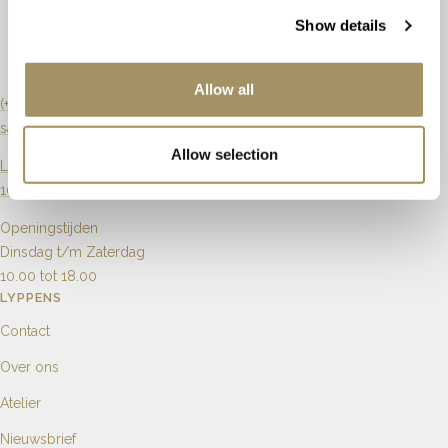
Slijpvorm
Briljant, Ovaal
Maat aanpassen
Mogelijk
Show details
Zuiverheid
Vs1, Si1
Artikelnummer
66763
Allow all
Karaat
0.28ct
(+31) 20 6270901
sales@lyppens.nl
Aantal
27
Allow selection
Langebrugsteeg 8
1012 GB Amsterdam
Openingstijden
Dinsdag t/m Zaterdag
10.00 tot 18.00
LYPPENS
Contact
Over ons
Atelier
Nieuwsbrief