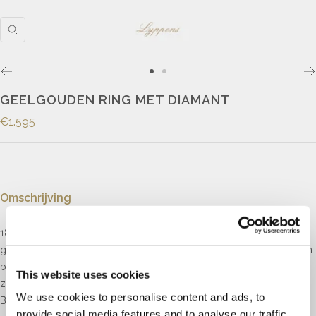
GEELGOUDEN RING MET DIAMANT
€1.595
Omschrijving
18kt geelgouden ring in het midden gezet met een ovale
gefacetteerde diamant, kleur F, zuiverheid VS1. in een entourage van
briljant geslepen diamant met een totaalgewicht van 0.28ct. kleur G,
This website uses cookies
zuiverheid Si.
We use cookies to personalise content and ads, to
Breedte: 9mm
provide social media features and to analyse our traffic.