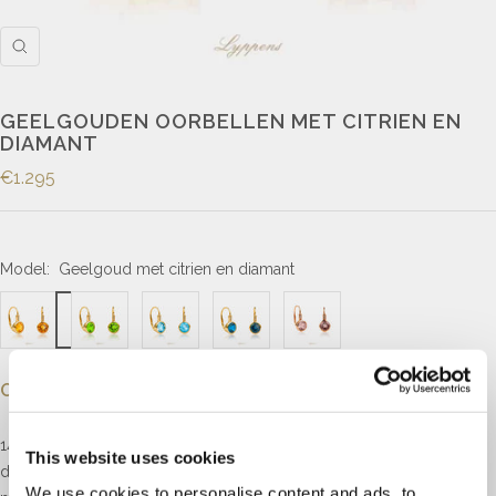
GEELGOUDEN OORBELLEN MET CITRIEN EN
DIAMANT
€1.295
Model:
Geelgoud met citrien en diamant
Omschrijving
14kt geelgouden oorhangers elk gezet met drie briljant geslepen
This website uses cookies
diamanten met een totaalgewicht van 0.20ct, kleur H, zuiverheid SI
We use cookies to personalise content and ads, to