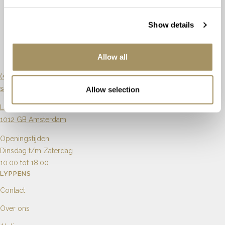
Kleur
H
Oranje
Afmeting
19 x 8mm
Show details
Slijpvorm
Briljant
Briljant
Artikelnummer
65949
Zuiverheid
Si
Allow all
Karaat
0.20ct
(+31) 20 6270901
sales@lyppens.nl
Allow selection
Aantal
6
2
Langebrugsteeg 8
1012 GB Amsterdam
Openingstijden
Dinsdag t/m Zaterdag
10.00 tot 18.00
LYPPENS
Contact
Over ons