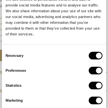
met daaronder een ronde geslepen citrien met een diameter van
provide social media features and to analyse our traffic.
6.5mm.
We also share information about your use of our site with
our social media, advertising and analytics partners who
✓
Onze website dient als online etalage.
may combine it with other information that you’ve
✓
Bel of mail ons voor de actuele voorraadstatus.
provided to them or that they’ve collected from your use
✓
Prijzen kunnen onderhevig zijn aan veranderingen.
of their services.
✓
Een klein deel van onze collectie staat online.
✓
Bezoek onze winkel voor de volledige collectie.
Consent
Necessary
AFSPRAAK PLANNEN
Selection
Preferences
Specificaties
Prijs
€1295
Statistics
Steendetails
Materiaal
Geelgoud
Marketing
Steensoort
Diamant
Citrien
Steensoort
Diamant en citrien