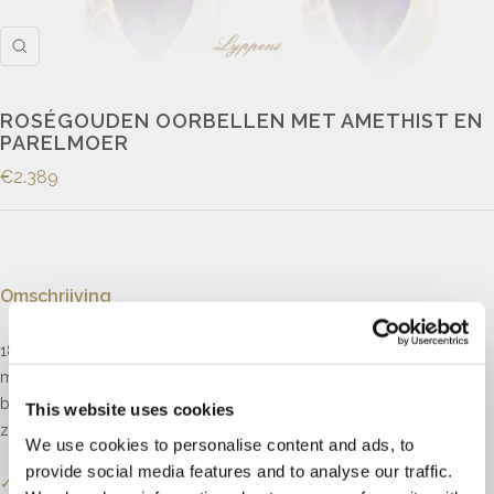
ROSÉGOUDEN OORBELLEN MET AMETHIST EN
PARELMOER
€2.389
Omschrijving
18kt roségouden oorhangers met een half bolle ronde schijf, gezet
met een driehoekige cabochon geslepen amethist, parelmoer en
briljant geslepen diamant met een totaalgewicht van 0.15ct , kleur H,
This website uses cookies
zuiverheid VVS.
We use cookies to personalise content and ads, to
provide social media features and to analyse our traffic.
✓
Onze website dient als online etalage.