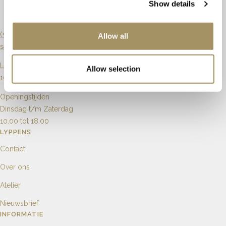
Show details
Zuiverheid
Vvs1
Karaat
0.15ct
(+31) 20 6270901
Allow all
sales@lyppens.nl
Aantal
2
18
6
Langebrugsteeg 8
Allow selection
1012 GB Amsterdam
Openingstijden
Dinsdag t/m Zaterdag
10.00 tot 18.00
LYPPENS
Contact
Over ons
Atelier
Nieuwsbrief
INFORMATIE