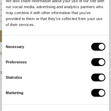
We also share information about your use of our site with
✓
Bel of mail ons voor de actuele voorraadstatus.
our social media, advertising and analytics partners who
✓
Prijzen kunnen onderhevig zijn aan veranderingen.
may combine it with other information that you’ve
✓
Een klein deel van onze collectie staat online.
provided to them or that they’ve collected from your use
✓
Bezoek onze winkel voor de volledige collectie.
of their services.
AFSPRAAK PLANNEN
Consent
Necessary
Selection
Specificaties
Preferences
Prijs
€2389
Steendetails
Materiaal
Roségoud
Statistics
Steensoort
Amethist
Diamant
Parelmoer
Steensoort
Amethist, diamant en parelmoer
Marketing
Kleur
Paars
F
Afmeting
24.5 x 12.5
Slijpvorm
Cabochon
Briljant
Artikelnummer
56626