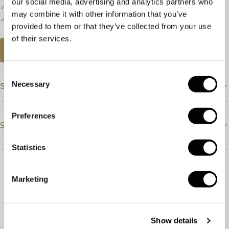
our social media, advertising and analytics partners who
✓
Een klein deel van onze collectie staat online.
may combine it with other information that you’ve
✓
Bezoek onze winkel voor de volledige collectie.
provided to them or that they’ve collected from your use
of their services.
AFSPRAAK PLANNEN
Consent
Necessary
Specificaties
Selection
Prijs
€2195
Preferences
Steendetails
Materiaal
Roségoud
Statistics
Steensoort
Robijn
Steensoort
Robijn
Kleur
Rood
Afmeting
7.5 x 7mm
Marketing
Slijpvorm
Briljant
Artikelnummer
64524
Zuiverheid
Show details