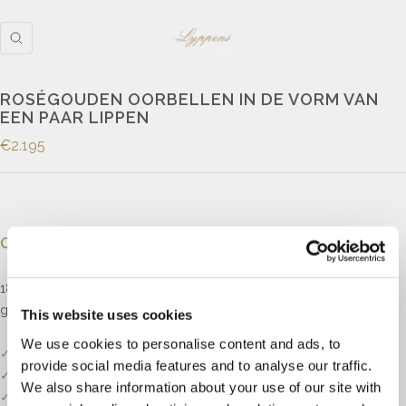
ROSÉGOUDEN OORBELLEN IN DE VORM VAN
EEN PAAR LIPPEN
€2.195
Omschrijving
18kt roségouden oorknoppen in de vorm van een paar lippen pavé
gezet met robijn.
This website uses cookies
We use cookies to personalise content and ads, to
✓
Onze website dient als online etalage.
provide social media features and to analyse our traffic.
✓
Bel of mail ons voor de actuele voorraadstatus.
We also share information about your use of our site with
✓
Prijzen kunnen onderhevig zijn aan veranderingen.