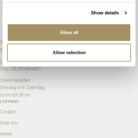
Kleur
Groen
Ringmaat
17¼ / 54
Show details
Slijpvorm
Briljant
Maat aanpassen
Mogelijk
Zuiverheid
Artikelnummer
64187
Allow all
Karaat
0.40ct
(+31) 20 6270901
sales@lyppens.nl
Allow selection
Aantal
9
Langebrugsteeg 8
1012 GB Amsterdam
Openingstijden
Dinsdag t/m Zaterdag
10.00 tot 18.00
LYPPENS
Contact
Over ons
Atelier