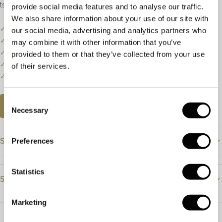
tsavoriet met een totaalgewicht van 0.30ct.
provide social media features and to analyse our traffic.
We also share information about your use of our site with
✓
Onze website dient als online etalage.
our social media, advertising and analytics partners who
✓
Bel of mail ons voor de actuele voorraadstatus.
may combine it with other information that you’ve
✓
Prijzen kunnen onderhevig zijn aan veranderingen.
provided to them or that they’ve collected from your use
✓
Een klein deel van onze collectie staat online.
of their services.
✓
Bezoek onze winkel voor de volledige collectie.
Consent
AFSPRAAK PLANNEN
Necessary
Selection
Specificaties
Preferences
Prijs
€695
Statistics
Steendetails
Materiaal
Geelgoud
Marketing
Steensoort
Tsavoriet
Steensoort
Tsavoriet