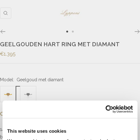
GEELGOUDEN HART RING MET DIAMANT
€1.395
Model:
Geelgoud met diamant
Omschrijving
14kt geelgouden ring in de vorm van een hart, pavé gezet met
This website uses cookies
briljant geslepen diamant met een totaalgewicht van 0.15ct, kleur H,