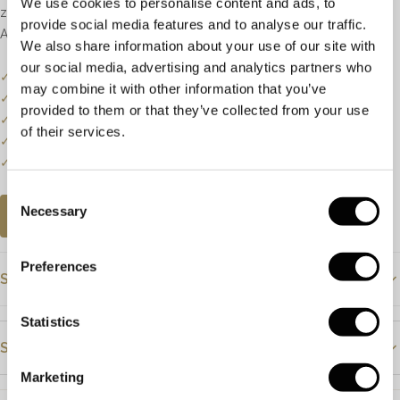
We use cookies to personalise content and ads, to
zuiverheid SI.
provide social media features and to analyse our traffic.
Afmetingen bovenzijde: 8 x 9mm
We also share information about your use of our site with
our social media, advertising and analytics partners who
✓
Onze website dient als online etalage.
may combine it with other information that you’ve
✓
Bel of mail ons voor de actuele voorraadstatus.
provided to them or that they’ve collected from your use
✓
Prijzen kunnen onderhevig zijn aan veranderingen.
of their services.
✓
Een klein deel van onze collectie staat online.
✓
Bezoek onze winkel voor de volledige collectie.
Consent
Necessary
Selection
AFSPRAAK PLANNEN
Preferences
Specificaties
Statistics
Prijs
€1395
Steendetails
Materiaal
Geelgoud
Marketing
Steensoort
Diamant
Steensoort
Diamant