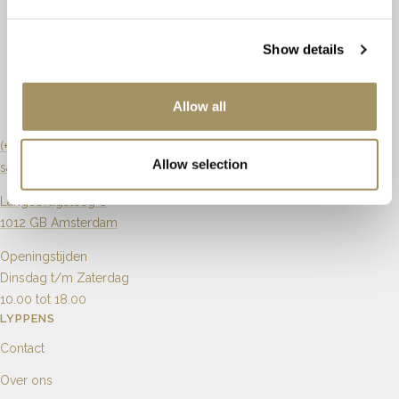
Kleur
H
Ringmaat
17¼ / 54
Show details
Slijpvorm
Briljant
Maat aanpassen
Mogelijk
Zuiverheid
Si
Allow all
Artikelnummer
65880
Karaat
0.15ct
(+31) 20 6270901
Allow selection
sales@lyppens.nl
Aantal
30
Langebrugsteeg 8
1012 GB Amsterdam
Openingstijden
Dinsdag t/m Zaterdag
10.00 tot 18.00
LYPPENS
Contact
Over ons