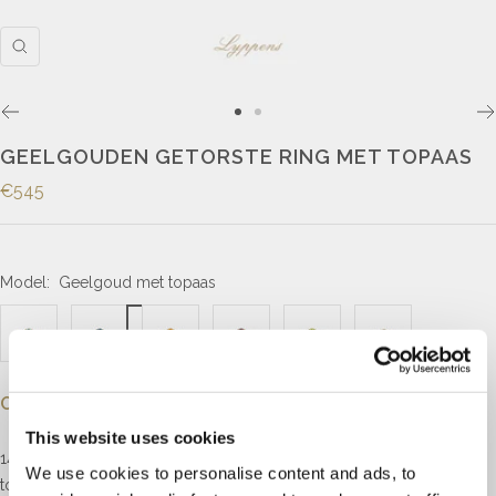
GEELGOUDEN GETORSTE RING MET TOPAAS
€545
Model:
Geelgoud met topaas
Omschrijving
This website uses cookies
14kt geelgouden getorste ring gezet met een rond gefacetteerde
We use cookies to personalise content and ads, to
topaas in de kleur londen blue van 6 x 6mm.