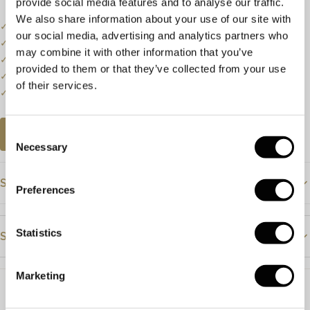
provide social media features and to analyse our traffic.
We also share information about your use of our site with
✓
Onze website dient als online etalage.
our social media, advertising and analytics partners who
✓
Bel of mail ons voor de actuele voorraadstatus.
may combine it with other information that you’ve
✓
Prijzen kunnen onderhevig zijn aan veranderingen.
provided to them or that they’ve collected from your use
✓
Een klein deel van onze collectie staat online.
of their services.
✓
Bezoek onze winkel voor de volledige collectie.
Consent
AFSPRAAK PLANNEN
Necessary
Selection
Specificaties
Preferences
Prijs
€545
Statistics
Steendetails
Materiaal
Geelgoud
Steensoort
Topaas
Steensoort
Topaas
Marketing
Kleur
Blauw
Ringmaat
17½ / 54