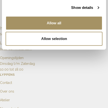
Slijpvorm
Briljant
Show details
Maat aanpassen
Mogelijk
Zuiverheid
Artikelnummer
61956
Allow all
Karaat
6mm
(+31) 20 6270901
sales@lyppens.nl
Aantal
1
Allow selection
Langebrugsteeg 8
1012 GB Amsterdam
Openingstijden
Dinsdag t/m Zaterdag
10.00 tot 18.00
LYPPENS
Contact
Over ons
Atelier