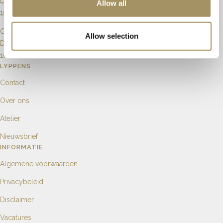
Langebrugsteeg 8
Allow all
1012 GB Amsterdam
Openingstijden
Allow selection
Dinsdag t/m Zaterdag
10.00 tot 18.00
LYPPENS
Contact
Over ons
Atelier
Nieuwsbrief
INFORMATIE
Algemene voorwaarden
Privacybeleid
Disclaimer
Vacatures