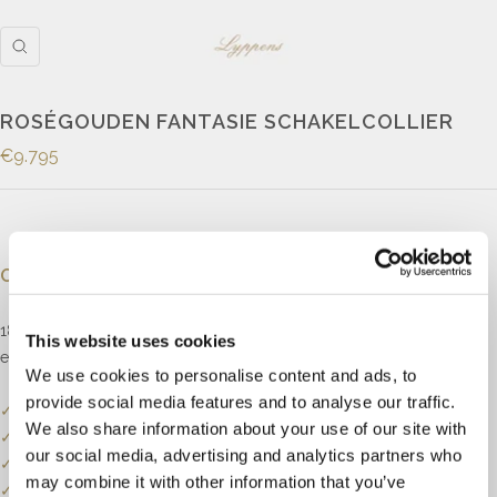
ROSÉGOUDEN FANTASIE SCHAKELCOLLIER
€9.795
Omschrijving
18kt roségouden fantasie schakelcollier opgebouwd uit grote
This website uses cookies
en kleine ovale schakels.
We use cookies to personalise content and ads, to
provide social media features and to analyse our traffic.
✓
Onze website dient als online etalage.
We also share information about your use of our site with
✓
Bel of mail ons voor de actuele voorraadstatus.
our social media, advertising and analytics partners who
✓
Prijzen kunnen onderhevig zijn aan veranderingen.
may combine it with other information that you’ve
✓
Een klein deel van onze collectie staat online.