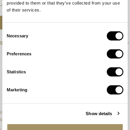
provided to them or that they’ve collected from your use
✓
Bezoek onze winkel voor de volledige collectie.
of their services.
AFSPRAAK PLANNEN
Consent
Necessary
Selection
Specificaties
Preferences
Prijs
€9795
Materiaal
Roségoud
Statistics
Steensoort
Marketing
Lengte
52cm
Artikelnummer
65681
(+31) 20 6270901
Show details
sales@lyppens.nl