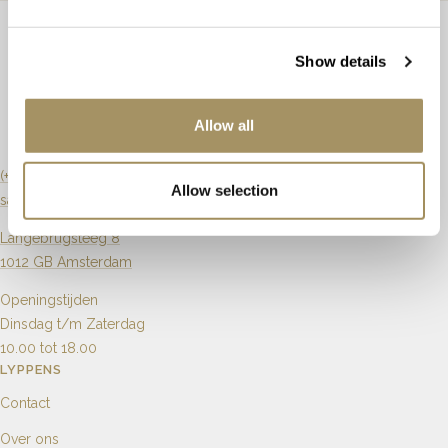
Steensoort
Saffier
Diamant
Steensoort
Saffier en diamant
Kleur
Blauw
H
Lengte
42-45cm
Show details
Slijpvorm
Ovaal
Briljant
Artikelnummer
66233
Allow all
Zuiverheid
Vs
Karaat
1.20ct
0.19ct
(+31) 20 6270901
Allow selection
sales@lyppens.nl
Aantal
1
19
Langebrugsteeg 8
1012 GB Amsterdam
Openingstijden
Dinsdag t/m Zaterdag
10.00 tot 18.00
LYPPENS
Contact
Over ons