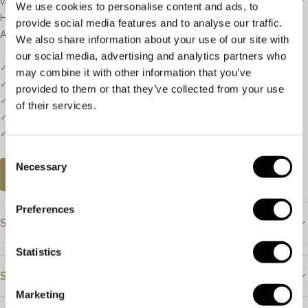
van briljant geslepen diamant met een totaalgewicht van 0.19ct, kleur
We use cookies to personalise content and ads, to
H, zuiverheid VS.
provide social media features and to analyse our traffic.
Afmetingen hanger: 15 x 8mm
We also share information about your use of our site with
our social media, advertising and analytics partners who
✓
Onze website dient als online etalage.
may combine it with other information that you’ve
✓
Bel of mail ons voor de actuele voorraadstatus.
provided to them or that they’ve collected from your use
✓
Prijzen kunnen onderhevig zijn aan veranderingen.
of their services.
✓
Een klein deel van onze collectie staat online.
✓
Bezoek onze winkel voor de volledige collectie.
Consent
Necessary
Selection
AFSPRAAK PLANNEN
Preferences
Specificaties
Statistics
Prijs
€4195
Steendetails
Materiaal
Geelgoud
Marketing