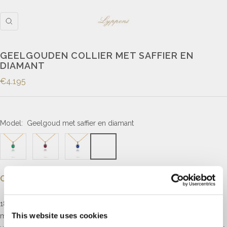
GEELGOUDEN COLLIER MET SAFFIER EN
DIAMANT
€4.195
Model:
Geelgoud met saffier en diamant
Omschrijving
18kt geelgouden anker collier met een hanger in het midden gezet
This website uses cookies
met een ovale gefacetteerde saffier van 7 x 5mm in een entourage