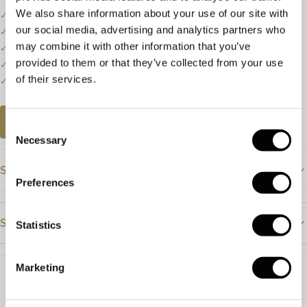
We also share information about your use of our site with
✓
Onze website dient als online etalage.
our social media, advertising and analytics partners who
✓
Bel of mail ons voor de actuele voorraadstatus.
may combine it with other information that you’ve
✓
Prijzen kunnen onderhevig zijn aan veranderingen.
provided to them or that they’ve collected from your use
✓
Een klein deel van onze collectie staat online.
of their services.
✓
Bezoek onze winkel voor de volledige collectie.
AFSPRAAK PLANNEN
Consent
Necessary
Selection
Specificaties
Preferences
Prijs
€1495
Steendetails
Statistics
Materiaal
Roségoud
Steensoort
Diamant
Steensoort
Diamant
Marketing
Kleur
H
Lengte
90cm