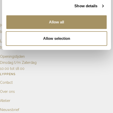
Slijpvorm
Briljant
Artikelnummer
66301
Show details
Zuiverheid
Vs
Allow all
Karaat
0.04ct
(+31) 20 6270901
sales@lyppens.nl
Aantal
13
Allow selection
Langebrugsteeg 8
1012 GB Amsterdam
Openingstijden
Dinsdag t/m Zaterdag
10.00 tot 18.00
LYPPENS
Contact
Over ons
Atelier
Nieuwsbrief