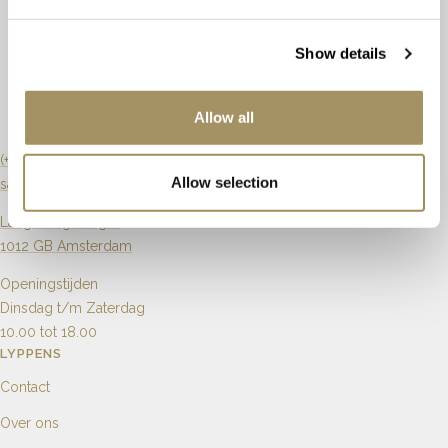
Kleur
Rood
H
Ringmaat
16¾ - 53
Show details
Slijpvorm
Rond
Briljant
Maat aanpassen
Mogelijk
Zuiverheid
SI
Allow all
Artikelnummer
9301027611
Karaat
0.30ct
0.04ct
(+31) 20 6270901
Allow selection
sales@lyppens.nl
Aantal
2
4
Langebrugsteeg 8
1012 GB Amsterdam
Openingstijden
Dinsdag t/m Zaterdag
10.00 tot 18.00
LYPPENS
Contact
Over ons