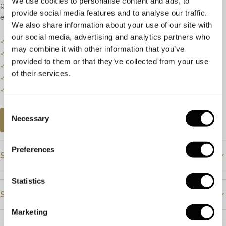
We use cookies to personalise content and ads, to
gezet met rond geslepen granaat en briljant geslepen diamant met
provide social media features and to analyse our traffic.
een totaalgewicht van 0.04ct, kleur H, zuiverheid SI.
We also share information about your use of our site with
our social media, advertising and analytics partners who
✓
Onze website dient als online etalage.
may combine it with other information that you’ve
✓
Bel of mail ons voor de actuele voorraadstatus.
provided to them or that they’ve collected from your use
✓
Prijzen kunnen onderhevig zijn aan veranderingen.
of their services.
✓
Een klein deel van onze collectie staat online.
✓
Bezoek onze winkel voor de volledige collectie.
Consent
Necessary
Selection
AFSPRAAK PLANNEN
Preferences
Specificaties
Prijs
€1595
Statistics
Steendetails
Materiaal
Geelgoud
Marketing
Steensoort
Granaat
Diamant
Steensoort
Granaat en diamant