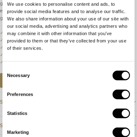
gebaseerd op het model, breedte, ringmaat en het door u gekozen
We use cookies to personalise content and ads, to
edelmetaal. Alle ringen kunnen machinaal of met de hand
provide social media features and to analyse our traffic.
gegraveerd worden.
We also share information about your use of our site with
our social media, advertising and analytics partners who
✓
Onze website dient als online etalage.
may combine it with other information that you’ve
✓
Bel of mail ons voor de actuele voorraadstatus.
provided to them or that they’ve collected from your use
✓
Prijzen kunnen onderhevig zijn aan veranderingen.
of their services.
✓
Een klein deel van onze collectie staat online.
✓
Bezoek onze winkel voor de volledige collectie.
Consent
Necessary
Selection
AFSPRAAK PLANNEN
Preferences
Specificaties
Statistics
Materiaal
Geelgoud
Steendetails
Steensoort
Marketing