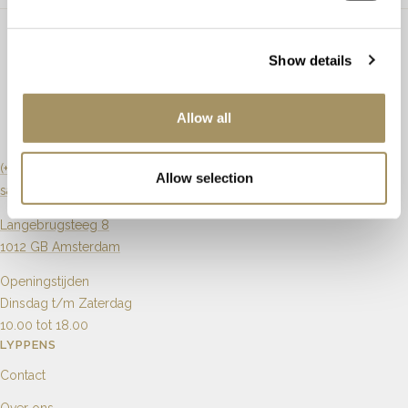
Geen steendetails beschikbaar.
Ringmaat
Maat aanpassen
Mogelijk
Show details
Artikelnummer
Model_p_5_mm_gg
Allow all
(+31) 20 6270901
Allow selection
sales@lyppens.nl
Langebrugsteeg 8
1012 GB Amsterdam
Openingstijden
Dinsdag t/m Zaterdag
10.00 tot 18.00
LYPPENS
Contact
Over ons