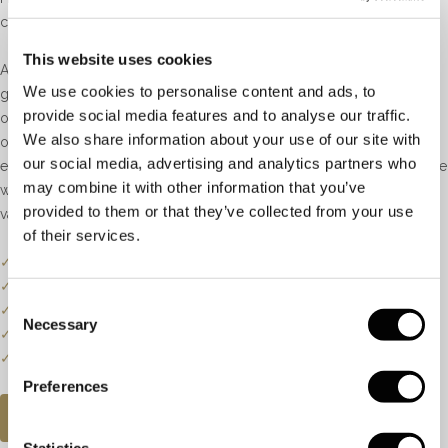
compleet naar uw wens te maken.
This website uses cookies
Al onze (verlovings)ringen worden handgemaakt in 14 of 18 karaat
We use cookies to personalise content and ads, to
goud. U heeft de keuze uit geel, wit of roségoud. Wij beschikken
provide social media features and to analyse our traffic.
over onze eigen modellen, die in het atelier boven de winkel zijn
We also share information about your use of our site with
ontworpen en vervaardigd. Daarnaast heeft u de mogelijkheid om
our social media, advertising and analytics partners who
een diamant of edelsteen te kiezen uit de uitgebreide voorraad. Deze
may combine it with other information that you’ve
wordt speciaal voor u gezet in het door u gekozen model door één
provided to them or that they’ve collected from your use
van onze ervaren diamantzetters.
of their services.
✓
Onze website dient als online etalage.
✓
Bel of mail ons voor de actuele voorraadstatus.
Consent
✓
Prijzen kunnen onderhevig zijn aan veranderingen.
Necessary
Selection
✓
Een klein deel van onze collectie staat online.
✓
Bezoek onze winkel voor de volledige collectie.
Preferences
AFSPRAAK PLANNEN
Statistics