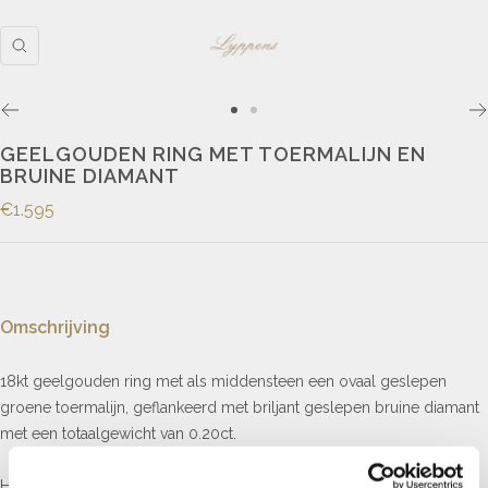
GEELGOUDEN RING MET TOERMALIJN EN
BRUINE DIAMANT
€1.595
Omschrijving
18kt geelgouden ring met als middensteen een ovaal geslepen
groene toermalijn, geflankeerd met briljant geslepen bruine diamant
met een totaalgewicht van 0.20ct.
Het is ook mogelijk een eigen (verlovings)ring te ontwerpen en