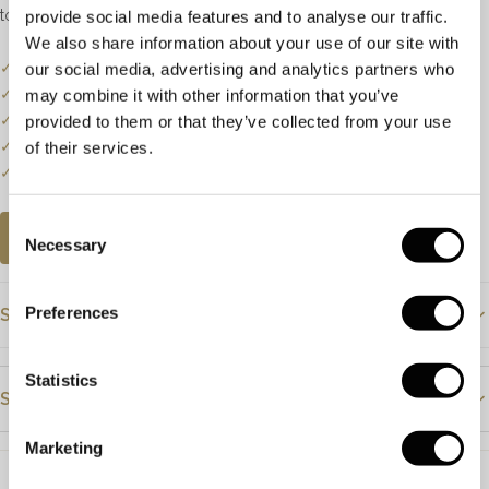
totaalgewicht van 0.11ct, kleur H en zuiverheid SI1.
provide social media features and to analyse our traffic.
We also share information about your use of our site with
✓
Onze website dient als online etalage.
our social media, advertising and analytics partners who
✓
Bel of mail ons voor de actuele voorraadstatus.
may combine it with other information that you’ve
✓
Prijzen kunnen onderhevig zijn aan veranderingen.
provided to them or that they’ve collected from your use
✓
Een klein deel van onze collectie staat online.
of their services.
✓
Bezoek onze winkel voor de volledige collectie.
Consent
AFSPRAAK PLANNEN
Necessary
Selection
Preferences
Specificaties
Prijs
€1495
Statistics
Steendetails
Materiaal
Geelgoud
Marketing
Steensoort
Saffier
Diamant
Steensoort
Saffier en diamant