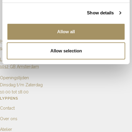
Kleur
Blauw
H
Ringmaat
17 - 54
Show details
Slijpvorm
Ovaal
Briljant
Maat aanpassen
Mogelijk
Zuiverheid
SI
Artikelnummer
9401039107
Allow all
Karaat
1.00ct
0.11ct
(+31) 20 6270901
sales@lyppens.nl
Allow selection
Aantal
1
4
Langebrugsteeg 8
1012 GB Amsterdam
Openingstijden
Dinsdag t/m Zaterdag
10.00 tot 18.00
LYPPENS
Contact
Over ons
Atelier