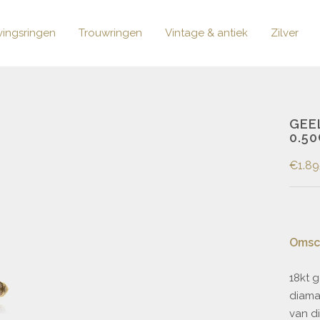
vingsringen
Trouwringen
Vintage & antiek
Zilver
GEE
0.5
€1.89
Omsch
18kt g
diama
van d