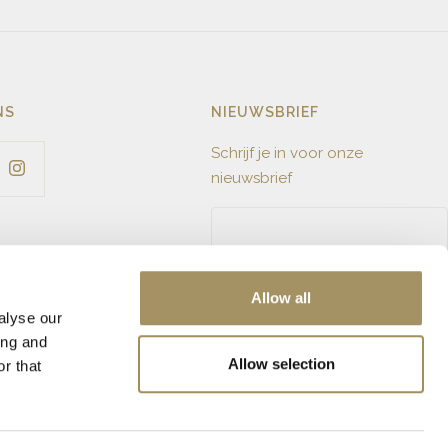
gmaat
17 ¼ / 54
pvorm
Briljant
t aanpassen
Mogelijk
erheid
kelnummer
67030
NS
NIEUWSBRIEF
aat
0.56ct
Schrijf je in voor onze
al
13
nieuwsbrief
Allow all
alyse our
ing and
Allow selection
r that