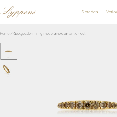
Lyppens
Sieraden
Verlo
Home
Geelgouden rijring met bruine diamant 0.50ct