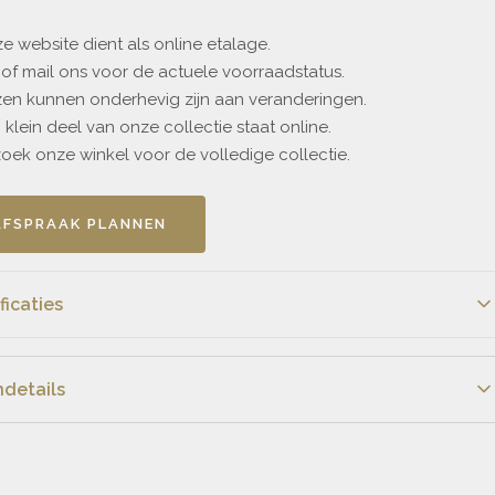
 website dient als online etalage.
of mail ons voor de actuele voorraadstatus.
zen kunnen onderhevig zijn aan veranderingen.
klein deel van onze collectie staat online.
ek onze winkel voor de volledige collectie.
AFSPRAAK PLANNEN
ficaties
€1895
details
riaal
Geelgoud
nsoort
Diamant
nsoort
Diamant
r
Bruin