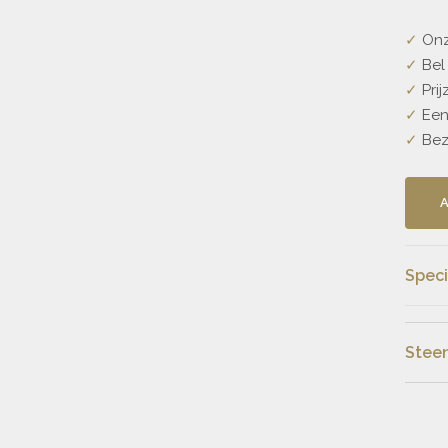
✓
Onze
✓
Bel 
✓
Prij
✓
Een 
✓
Bezo
Speci
Prijs
Steen
Mate
Stee
Stee
Kleu