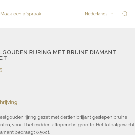
Taal
Maak een afspraak
Nederlands
LGOUDEN RIJRING MET BRUINE DIAMANT
0CT
5
rijving
eelgouden rijring gezet met dertien briljant geslepen bruine
nten, vanuit het midden aflopend in grootte. Het totaalgewicht
iamant bedraagt 0.50ct.