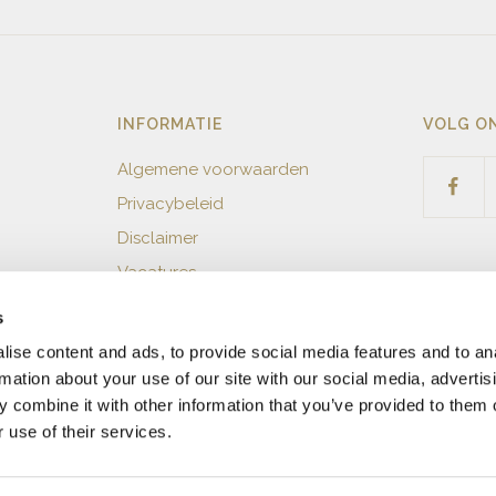
Rin
Slij
Maa
Zuiv
Arti
INFORMATIE
VOLG O
Kar
Algemene voorwaarden
Aant
Privacybeleid
Disclaimer
Vacatures
s
ise content and ads, to provide social media features and to an
rmation about your use of our site with our social media, advertis
 combine it with other information that you’ve provided to them o
 use of their services.