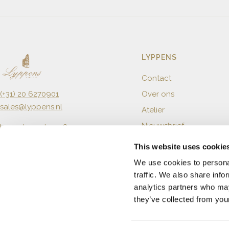
LYPPENS
Contact
Over ons
(+31) 20 6270901
sales@lyppens.nl
Atelier
Nieuwsbrief
Langebrugsteeg 8
1012 GB Amsterdam
This website uses cookie
Openingstijden
We use cookies to personal
Dinsdag t/m Zaterdag
traffic. We also share info
10.00 tot 18.00
analytics partners who may
they’ve collected from your
Taal
Nederlands