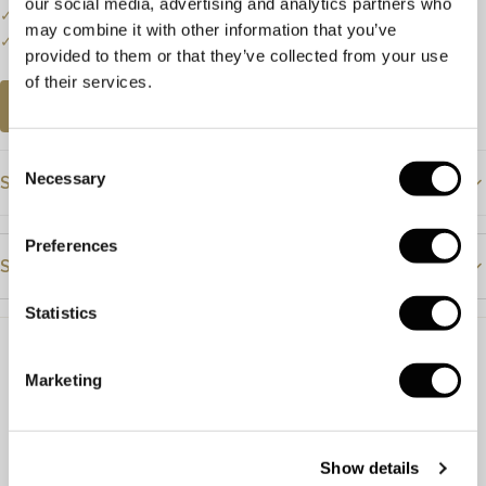
our social media, advertising and analytics partners who
✓
Een klein deel van onze collectie staat online.
may combine it with other information that you’ve
✓
Bezoek onze winkel voor de volledige collectie.
provided to them or that they’ve collected from your use
of their services.
AFSPRAAK PLANNEN
Consent
Necessary
Specificaties
Selection
Prijs
€1095
Preferences
Steendetails
Materiaal
Geelgoud
Statistics
Steensoort
Amethist
Rozenkwarts
Steensoort
Amethist en rozenkwarts
Kleur
Paars
Roze
Afmeting
42-45cm
Marketing
Slijpvorm
Facet
Facet
Artikelnummer
9401044310
Zuiverheid
Show details