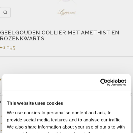
GEELGOUDEN COLLIER MET AMETHIST EN
ROZENKWARTS
€1.095
Omschrijving
14kt geelgouden anker schakelcollier met gouden elementen, gezet
met facet geslepen amethist en rozenkwarts.
This website uses cookies
We use cookies to personalise content and ads, to
✓
Onze website dient als online etalage.
provide social media features and to analyse our traffic.
✓
Bel of mail ons voor de actuele voorraadstatus.
We also share information about your use of our site with
✓
Prijzen kunnen onderhevig zijn aan veranderingen.